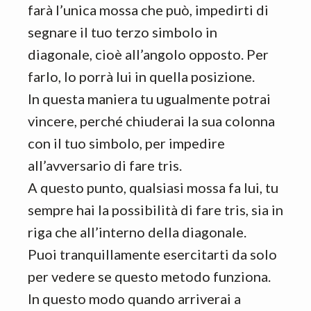
farà l’unica mossa che può, impedirti di
segnare il tuo terzo simbolo in
diagonale, cioè all’angolo opposto. Per
farlo, lo porrà lui in quella posizione.
In questa maniera tu ugualmente potrai
vincere, perché chiuderai la sua colonna
con il tuo simbolo, per impedire
all’avversario di fare tris.
A questo punto, qualsiasi mossa fa lui, tu
sempre hai la possibilità di fare tris, sia in
riga che all’interno della diagonale.
Puoi tranquillamente esercitarti da solo
per vedere se questo metodo funziona.
In questo modo quando arriverai a