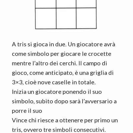
A tris si gioca in due. Un giocatore avrà
come simbolo per giocare le crocette
mentre l’altro dei cerchi. Il campo di
gioco, come anticipato, è una griglia di
3×3, cioè nove caselle in totale.
Inizia un giocatore ponendo il suo
simbolo, subito dopo sarà l’avversario a
porre il suo
Vince chi riesce a ottenere per primo un
tris, ovvero tre simboli consecutivi.