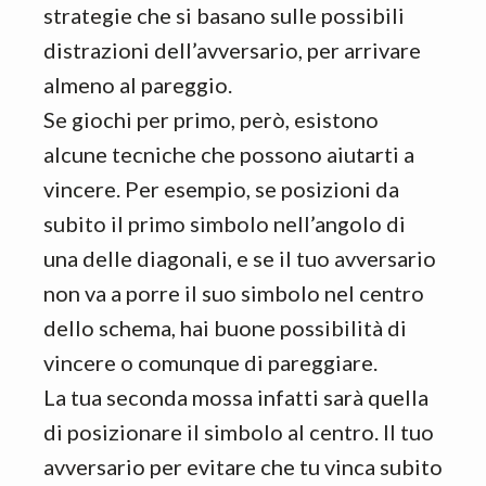
strategie che si basano sulle possibili
distrazioni dell’avversario, per arrivare
almeno al pareggio.
Se giochi per primo, però, esistono
alcune tecniche che possono aiutarti a
vincere. Per esempio, se posizioni da
subito il primo simbolo nell’angolo di
una delle diagonali, e se il tuo avversario
non va a porre il suo simbolo nel centro
dello schema, hai buone possibilità di
vincere o comunque di pareggiare.
La tua seconda mossa infatti sarà quella
di posizionare il simbolo al centro. Il tuo
avversario per evitare che tu vinca subito