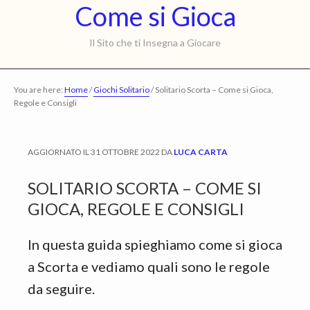
Come
Come si Gioca
Skip
Skip
to
to
si
Il Sito che ti Insegna a Giocare
main
primary
Gioca
content
sidebar
You are here:
Home
/
Giochi Solitario
/
Solitario Scorta – Come si Gioca,
Regole e Consigli
AGGIORNATO IL
31 OTTOBRE 2022
DA
LUCA CARTA
SOLITARIO SCORTA – COME SI
GIOCA, REGOLE E CONSIGLI
In questa guida spieghiamo come si gioca
a Scorta e vediamo quali sono le regole
da seguire.