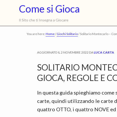
Skip
Skip
Come
Come si Gioca
to
to
si
main
primary
Il Sito che ti Insegna a Giocare
content
sidebar
Gioca
You are here:
Home
/
Giochi Solitario
/
Solitario Montecarlo – Com
AGGIORNATO IL
2 NOVEMBRE 2022
DA
LUCA CARTA
SOLITARIO MONTEC
GIOCA, REGOLE E C
In questa guida spieghiamo come s
carte, quindi utilizzando le carte 
quattro OTTO, i quattro NOVE ed 