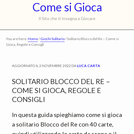
Come
Come si Gioca
Skip
Skip
to
to
si
Il Sito che ti Insegna a Giocare
main
primary
Gioca
content
sidebar
You are here:
Home
/
Giochi Solitario
/
Solitario Blocco del Re – Come si
Gioca, Regole e Consigli
AGGIORNATO IL
2 NOVEMBRE 2022
DA
LUCA CARTA
SOLITARIO BLOCCO DEL RE –
COME SI GIOCA, REGOLE E
CONSIGLI
In questa guida spieghiamo come si gioca
a solitario Blocco del Re con 40 carte,
quindi utilizzando le carte da scopa o il