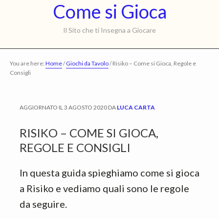
Come
Come si Gioca
Skip
Skip
to
to
si
Il Sito che ti Insegna a Giocare
main
primary
Gioca
content
sidebar
You are here:
Home
/
Giochi da Tavolo
/
Risiko – Come si Gioca, Regole e
Consigli
AGGIORNATO IL
3 AGOSTO 2020
DA
LUCA CARTA
RISIKO – COME SI GIOCA,
REGOLE E CONSIGLI
In questa guida spieghiamo come si gioca
a Risiko e vediamo quali sono le regole
da seguire.