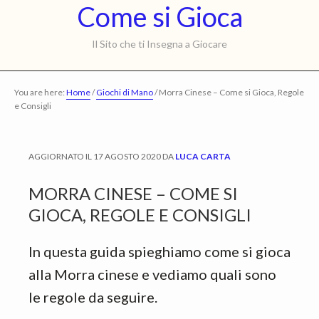
Come
Come si Gioca
Skip
Skip
to
to
si
Il Sito che ti Insegna a Giocare
main
primary
Gioca
content
sidebar
You are here:
Home
/
Giochi di Mano
/
Morra Cinese – Come si Gioca, Regole
e Consigli
AGGIORNATO IL
17 AGOSTO 2020
DA
LUCA CARTA
MORRA CINESE – COME SI
GIOCA, REGOLE E CONSIGLI
In questa guida spieghiamo come si gioca
alla Morra cinese e vediamo quali sono
le regole da seguire.