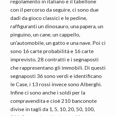
regolamento in italiano e il tabellone
con il percorso da seguire, ci sono due
dadi da gioco classici e le pedine,
raffiguranti un dinosauro, una papera, un
pinguino, un cane, un cappello,
un’automobile, un gatto e una nave. Poi ci
sono 16 carte probabilità e 16 carte
imprevisto, 28 contratti e i segnaposti
che rappresentano gli immobili. Di questi
segnaposti 36 sono verdi e identificano
le Case, i 13 rossi invece sono Alberghi.
Infine ci sono anche i soldi per la
compravendita e cioè 210 banconote
divise in tagli da 1, 5, 10, 20, 50, 100,