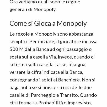
Ora vediamo quali sono le regole
generali di Monopoly.
Come si Gioca a Monopoly
Le regole a Monopoly sono abbastanza
semplici. Per iniziare, il giocatore incassa
500 M dalla Banca ad ogni passaggio o
sosta sulla casella Via. Invece, quando ci
si ferma sulla casella Tasse, bisogna
versare la cifra indicata alla Banca,
consegnando i soldi al Banchiere. Non si
paga nulla se si finisce su una delle due
caselle di Parcheggio e Transito. Quando
ci si ferma su Probabilità o Imprevisto,