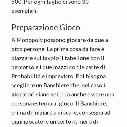
500. Per ogni taglio ci sono 30
esemplari.
Preparazione Gioco
A Monopoly possono giocare da due a
otto persone. La prima cosa da fare è
piazzare sul tavolo il tabellone con il
percorso e i due mazzi con le carte di
Probabilità e Imprevisto. Poi bisogna
scegliere un Banchiere che, nel caso i
giocatori siano sei, può anche essere una
persona esterna al gioco. Il Banchiere,
prima di iniziare a giocare, consegna ad
ogni giocatore un certo numero di