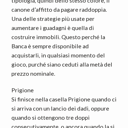
tipologia, quindi dello stesso colore, il
canone d’affitto da pagare raddoppia.
Una delle strategie più usate per
aumentare i guadagni è quella di
costruire immobili. Questo perché la
Banca è sempre disponibile ad
acquistarli, in qualsiasi momento del
gioco, purché siano ceduti alla metà del
prezzo nominale.
Prigione
Si finisce nella casella Prigione quando ci
si arriva con un lancio dei dadi, oppure
quando si ottengono tre doppi
consecutivamente, o ancora quando la si