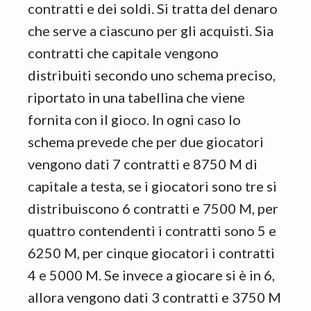
contratti e dei soldi. Si tratta del denaro
che serve a ciascuno per gli acquisti. Sia
contratti che capitale vengono
distribuiti secondo uno schema preciso,
riportato in una tabellina che viene
fornita con il gioco. In ogni caso lo
schema prevede che per due giocatori
vengono dati 7 contratti e 8750 M di
capitale a testa, se i giocatori sono tre si
distribuiscono 6 contratti e 7500 M, per
quattro contendenti i contratti sono 5 e
6250 M, per cinque giocatori i contratti
4 e 5000 M. Se invece a giocare si è in 6,
allora vengono dati 3 contratti e 3750 M