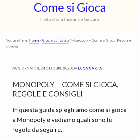
Come
Come si Gioca
Skip
Skip
to
to
si
Il Sito che ti Insegna a Giocare
main
primary
Gioca
content
sidebar
You are here:
Home
/
Giochi da Tavolo
/
Monopoly – Come si Gioca, Regole e
Consigli
AGGIORNATO IL
24 OTTOBRE 2020
DA
LUCA CARTA
MONOPOLY – COME SI GIOCA,
REGOLE E CONSIGLI
In questa guida spieghiamo come si gioca
a Monopoly e vediamo quali sono le
regole da seguire.