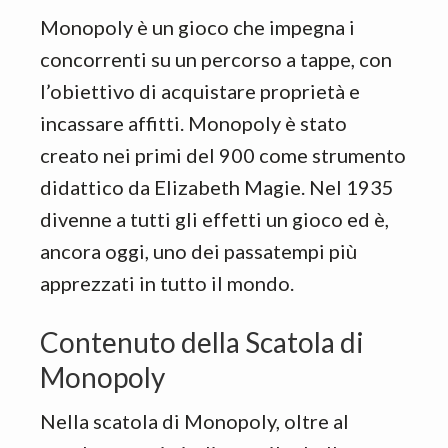
Monopoly è un gioco che impegna i
concorrenti su un percorso a tappe, con
l’obiettivo di acquistare proprietà e
incassare affitti. Monopoly è stato
creato nei primi del 900 come strumento
didattico da Elizabeth Magie. Nel 1935
divenne a tutti gli effetti un gioco ed è,
ancora oggi, uno dei passatempi più
apprezzati in tutto il mondo.
Contenuto della Scatola di
Monopoly
Nella scatola di Monopoly, oltre al