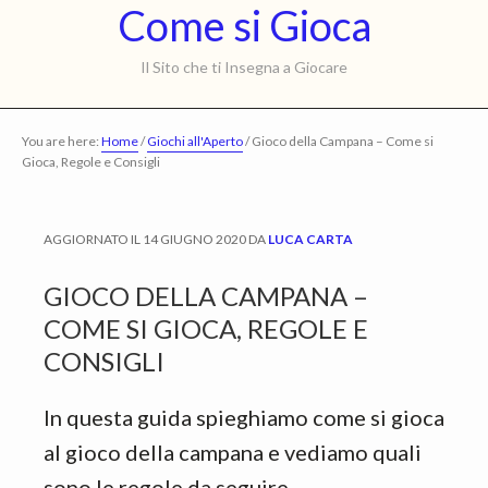
Come
Come si Gioca
Skip
Skip
to
to
si
Il Sito che ti Insegna a Giocare
main
primary
Gioca
content
sidebar
You are here:
Home
/
Giochi all'Aperto
/
Gioco della Campana – Come si
Gioca, Regole e Consigli
AGGIORNATO IL
14 GIUGNO 2020
DA
LUCA CARTA
GIOCO DELLA CAMPANA –
COME SI GIOCA, REGOLE E
CONSIGLI
In questa guida spieghiamo come si gioca
al gioco della campana e vediamo quali
sono le regole da seguire.