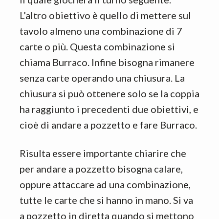
L’altro obiettivo è quello di mettere sul
tavolo almeno una combinazione di 7
carte o più. Questa combinazione si
chiama Burraco. Infine bisogna rimanere
senza carte operando una chiusura. La
chiusura si può ottenere solo se la coppia
ha raggiunto i precedenti due obiettivi, e
cioè di andare a pozzetto e fare Burraco.
Risulta essere importante chiarire che
per andare a pozzetto bisogna calare,
oppure attaccare ad una combinazione,
tutte le carte che si hanno in mano. Si va
a pozzetto in diretta quando si mettono