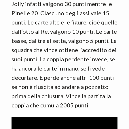
Jolly infatti valgono 30 punti mentre le
Pinelle 20. Ciascuno degli assi vale 15
punti. Le carte alte e le figure, cioè quelle
dall’otto al Re, valgono 10 punti. Le carte
basse, dal tre al sette, valgono 5 punti. La
squadra che vince ottiene l’accredito dei
suoi punti. La coppia perdente invece, se
ha ancora le carte in mano, se li vede
decurtare. E perde anche altri 100 punti
se non è riuscita ad andare a pozzetto
prima della chiusura. Vince la partita la
coppia che cumula 2005 punti.