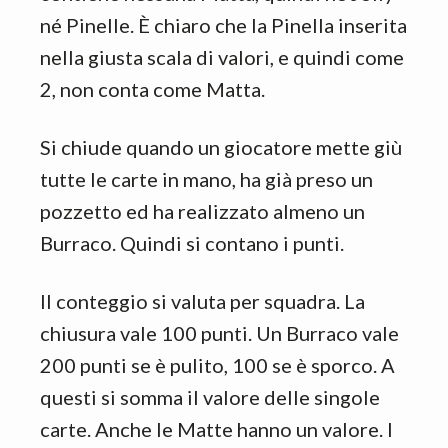
né Pinelle. È chiaro che la Pinella inserita
nella giusta scala di valori, e quindi come
2, non conta come Matta.
Si chiude quando un giocatore mette giù
tutte le carte in mano, ha già preso un
pozzetto ed ha realizzato almeno un
Burraco. Quindi si contano i punti.
Il conteggio si valuta per squadra. La
chiusura vale 100 punti. Un Burraco vale
200 punti se è pulito, 100 se è sporco. A
questi si somma il valore delle singole
carte. Anche le Matte hanno un valore. I