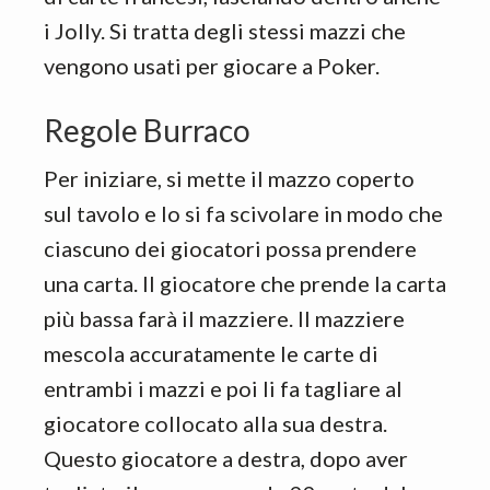
i Jolly. Si tratta degli stessi mazzi che
vengono usati per giocare a Poker.
Regole Burraco
Per iniziare, si mette il mazzo coperto
sul tavolo e lo si fa scivolare in modo che
ciascuno dei giocatori possa prendere
una carta. Il giocatore che prende la carta
più bassa farà il mazziere. Il mazziere
mescola accuratamente le carte di
entrambi i mazzi e poi li fa tagliare al
giocatore collocato alla sua destra.
Questo giocatore a destra, dopo aver